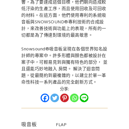
響，為了要達成這個目標，他們朝向造成較
低汙染的生產工序，而且使用回收及可回收
的材料。在這方面，他們使用專利的系統吸
音板與SNOWSOUND®專利技術的合成設
計，來改善技術與功能上的表現，所有的一
切都是為了傳達對環境的最高敬意。
Snowsound®吸音板呈現在各個世界知名設
計師的專案中。許多形體與顏色都被設計在
案子中，可輕易見到與獨有特色的部分， 並
且還能巧妙地融入 房間。 解決了迴音問
題，從最簡約到最複雜的，以建立於單一革
命性科技一系列產品的完全創新方式。
分享:
吸音板
FLAP