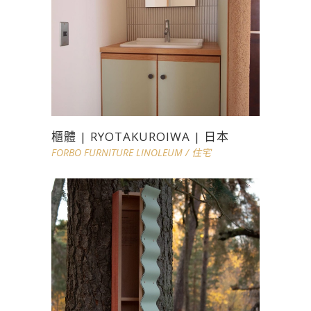
櫃體 | RYOTAKUROIWA | 日本
FORBO FURNITURE LINOLEUM
/
住宅