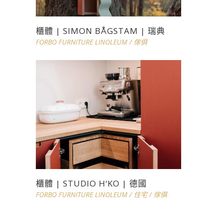
櫃體 | SIMON BÅGSTAM | 瑞典
FORBO FURNITURE LINOLEUM
/
傢俱
櫃體 | STUDIO H‘KO | 德國
FORBO FURNITURE LINOLEUM
/
住宅
/
傢俱