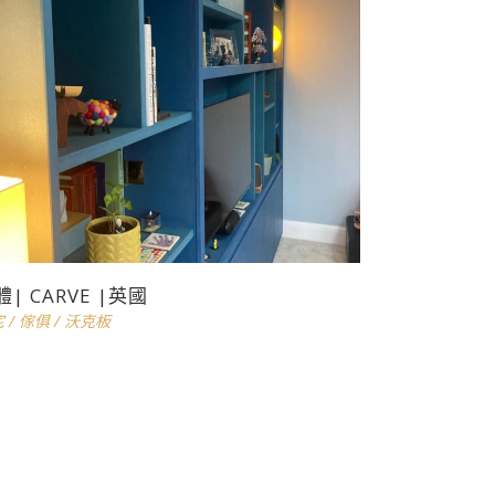
體| CARVE |英國
宅
/
傢俱
/
沃克板