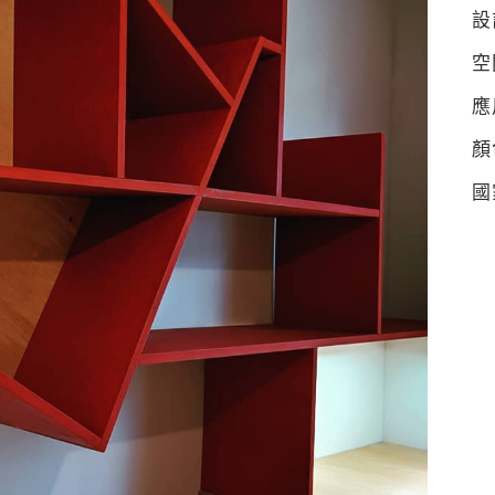
設
空
應
顏
國