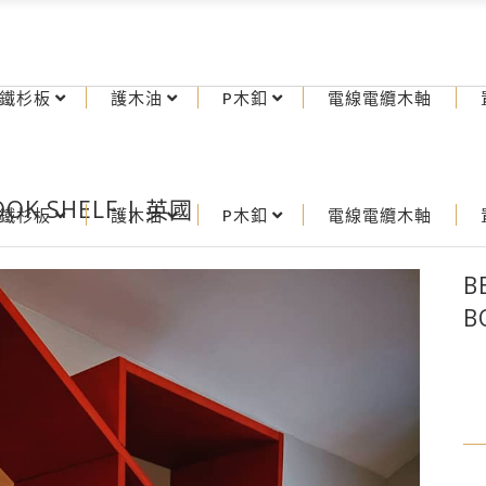
鐵杉板
護木油
P木釦
電線電纜木軸
BOOK SHELF | 英國
鐵杉板
護木油
P木釦
電線電纜木軸
B
B