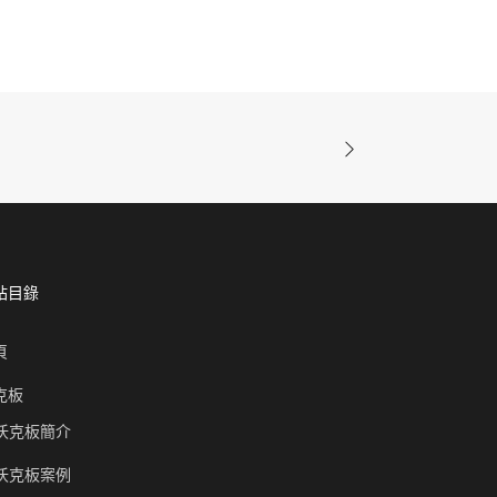
站目錄
頁
克板
沃克板簡介
沃克板案例