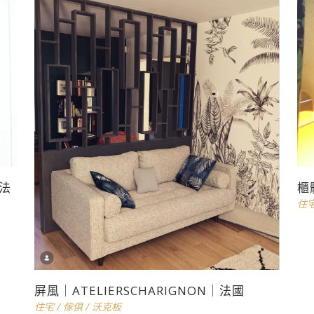
|法
櫃
住
屏風｜ATELIERSCHARIGNON｜法國
住宅
/
傢俱
/
沃克板