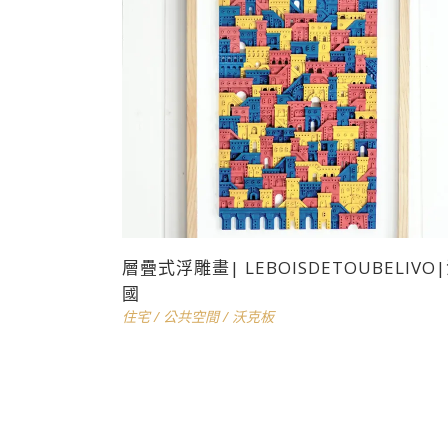
層疊式浮雕畫| LEBOISDETOUBELIVO
國
住宅
/
公共空間
/
沃克板