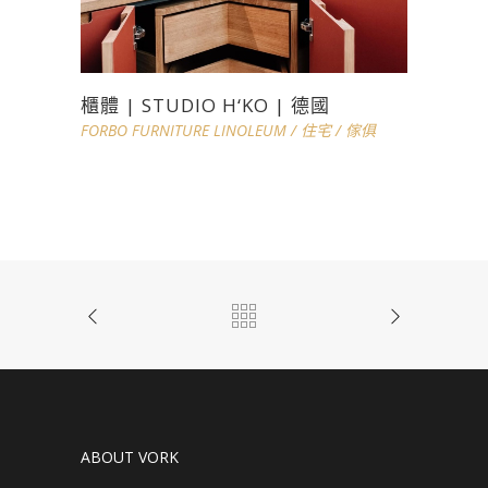
櫃體 | STUDIO H‘KO | 德國
FORBO FURNITURE LINOLEUM
/
住宅
/
傢俱
ABOUT VORK