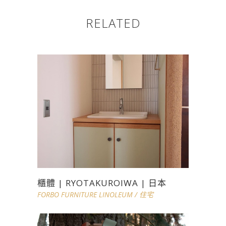
RELATED
櫃體 | RYOTAKUROIWA | 日本
FORBO FURNITURE LINOLEUM
/
住宅