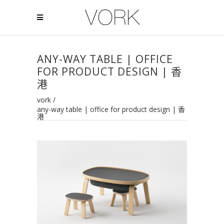
ANY-WAY TABLE | OFFICE
FOR PRODUCT DESIGN | 香
港
vork
/
any-way table | office for product design | 香
港