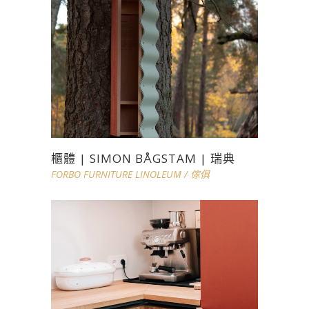
櫃體 | SIMON BÅGSTAM | 瑞典
FORBO FURNITURE LINOLEUM
/
傢俱