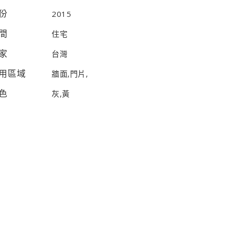
份
2015
間
住宅
家
台灣
用區域
牆面,門片,
色
灰,黃