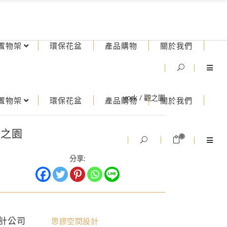
置物架
環保花盆
產品購物
關於我們
vork
/
觀之園
置物架
環保花盆
產品購物
關於我們
觀之園
0
分享:
計公司
思謬空間設計