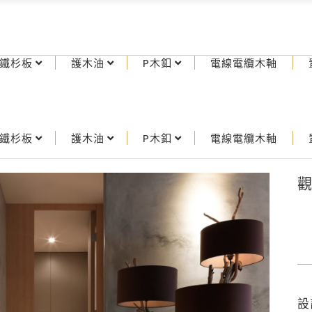
鐵杉板
護木油
P木釦
電線電纜木軸
鐵杉板
護木油
P木釦
電線電纜木軸
設