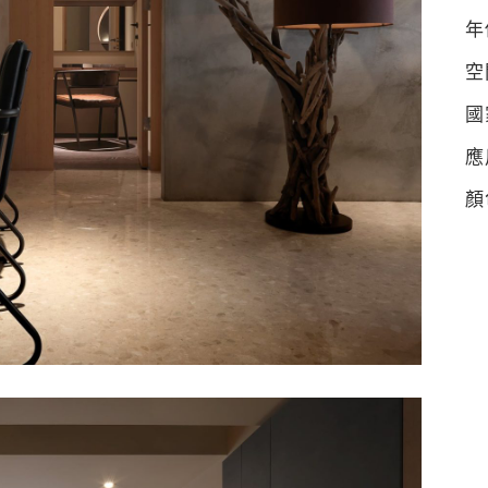
年
空
國
應
顏