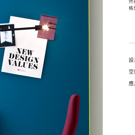
然
格
設
空
應