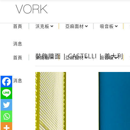
首頁
沃克板
亞麻面材
吸音板
消息
裝飾牆面 | CASTELLI | 義大利
首頁
沃克板
亞麻面材
吸音板
消息