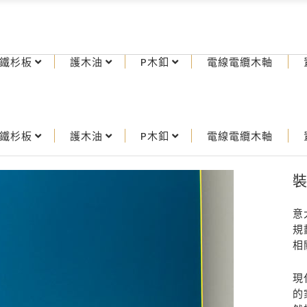
鐵杉板
護木油
P木釦
電線電纜木軸
鐵杉板
護木油
P木釦
電線電纜木軸
裝
意
規
相
現
的