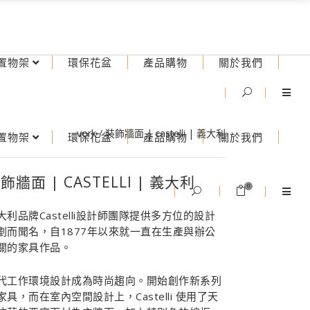
置物架
環保花盆
產品購物
關於我們
vork
/
裝飾牆面 | castelli | 義大利
置物架
環保花盆
產品購物
關於我們
飾牆面 | CASTELLI | 義大利
0
大利品牌Castelli設計師團隊提供多方位的設計
劃而聞名，自1877年以來就一直在生產與辦公
關的家具作品。
代工作環境設計成為時尚趨向。開始創作新系列
家具，而在室內空間設計上，Castelli 使用了天