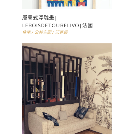
層疊式浮雕畫|
LEBOISDETOUBELIVO|法國
住宅
/
公共空間
/
沃克板