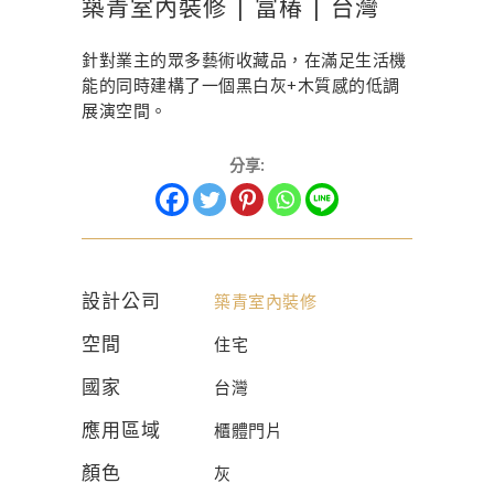
築青室內裝修 | 富椿 | 台灣
針對業主的眾多藝術收藏品，在滿足生活機
能的同時建構了一個黑白灰+木質感的低調
展演空間。
分享:
設計公司
築青室內裝修
空間
住宅
國家
台灣
應用區域
櫃體門片
顏色
灰