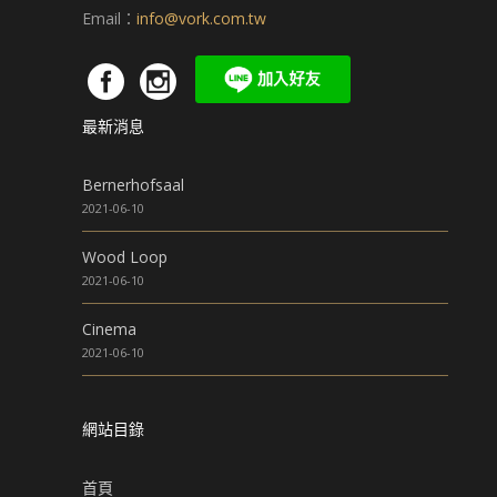
Email：
info@vork.com.tw
最新消息
Bernerhofsaal
2021-06-10
Wood Loop
2021-06-10
Cinema
2021-06-10
網站目錄
首頁