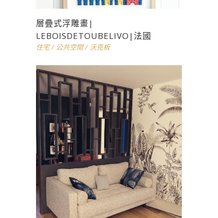
層疊式浮雕畫|
LEBOISDETOUBELIVO|法國
住宅
/
公共空間
/
沃克板