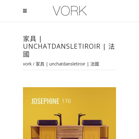
家具 |
UNCHATDANSLETIROIR | 法
國
vork
/
家具 | unchatdansletiroir | 法國