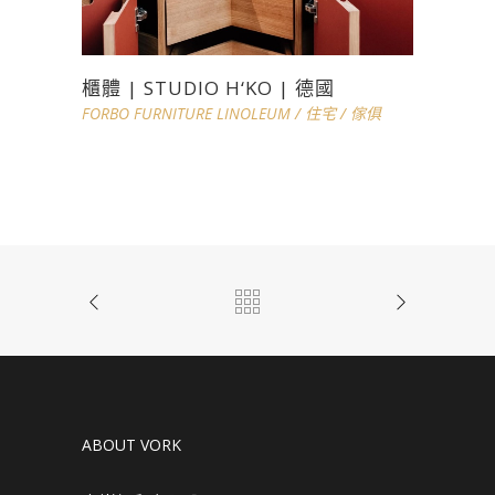
櫃體 | STUDIO H‘KO | 德國
FORBO FURNITURE LINOLEUM
/
住宅
/
傢俱
ABOUT VORK