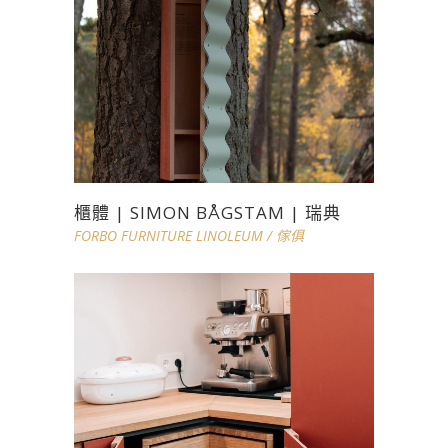
櫃體 | SIMON BÅGSTAM | 瑞典
FORBO FURNITURE LINOLEUM
/
傢俱