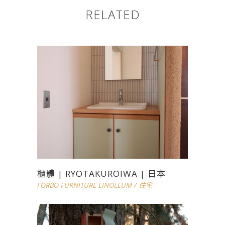
RELATED
櫃體 | RYOTAKUROIWA | 日本
FORBO FURNITURE LINOLEUM
/
住宅