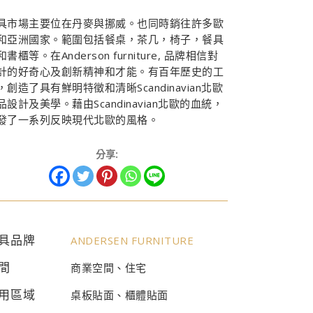
具市場主要位在丹麥與挪威。也同時銷往許多歐
和亞洲國家。範圍包括餐桌，茶几，椅子，餐具
和書櫃等。在Anderson furniture, 品牌相信對
計的好奇心及創新精神和才能。有百年歷史的工
，創造了具有鮮明特徵和清晰Scandinavian北歐
品設計及美學。藉由Scandinavian北歐的血統，
發了一系列反映現代北歐的風格。
分享:
具品牌
ANDERSEN FURNITURE
間
商業空間、住宅
用區域
桌板貼面、櫃體貼面