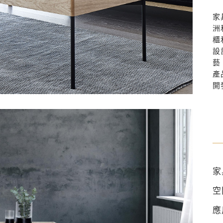
家
洲
櫃
設
藝
產
開
家
空
應