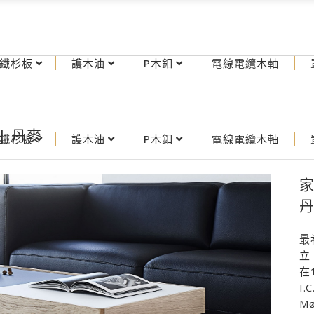
鐵杉板
護木油
P木釦
電線電纜木軸
 | 丹麥
鐵杉板
護木油
P木釦
電線電纜木軸
家
最
立
在
I.
Mø