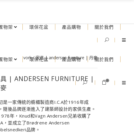
置物架
環保花盆
產品購物
關於我們
vork
/
家具 | andersen furniture | 丹麥
置物架
環保花盆
產品購物
關於我們
具 | ANDERSEN FURNITURE |
0
丹麥
初是一家傳統的櫥櫃製造商I.C.A於1916年成
，隨後品牌逐漸進入了建築師設計的家俱生產。
1978年，Knud和Vagn Andersen兄弟收購了
C.A，並成立了Brødrene Andersen
belsnedkeri品牌。