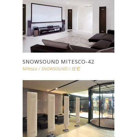
SNOWSOUND MITESCO-42
Mitesco
/
SNOWSOUND
/
住宅