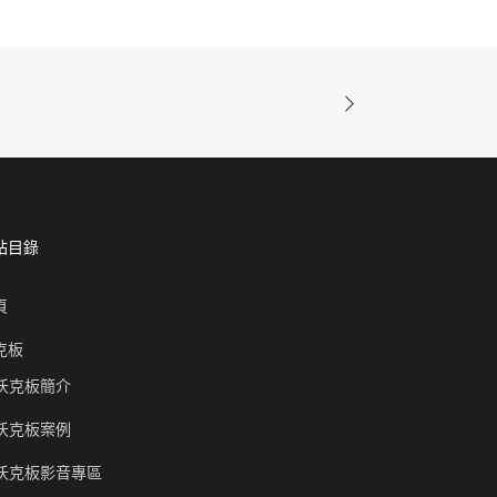
站目錄
頁
克板
沃克板簡介
沃克板案例
沃克板影音專區