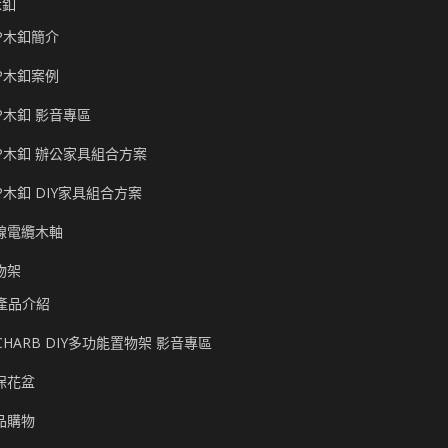
木釦
P木釦簡介
P木釦案例
P木釦 影音專區
P木釦 辦公家具組合方案
P木釦 DIY家具組合方案
線電纜木軸
物架
產品介紹
CHARB DIY多功能置物架 影音專區
保花盆
品購物