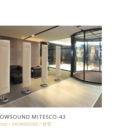
OWSOUND MITESCO-43
esco
/
SNOWSOUND
/
住宅