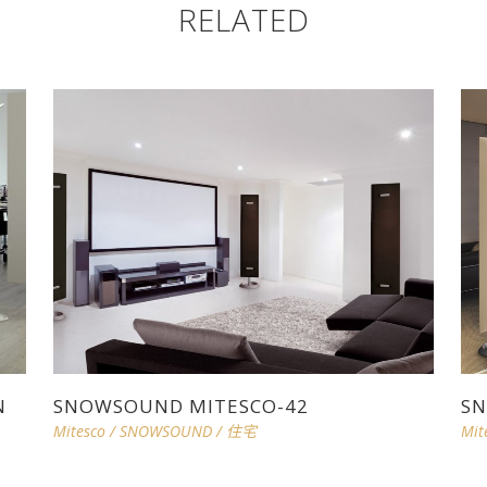
RELATED
N
SNOWSOUND MITESCO-42
SN
Mitesco
/
SNOWSOUND
/
住宅
Mit