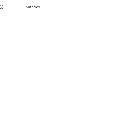
品
Mitesco