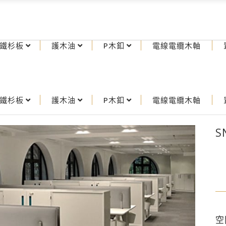
鐵杉板
護木油
P木釦
電線電纜木軸
鐵杉板
護木油
P木釦
電線電纜木軸
S
空