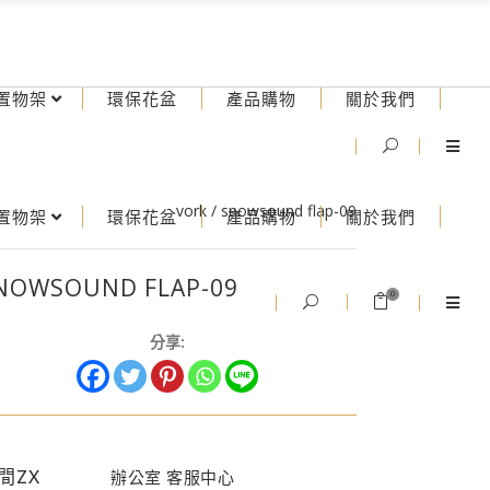
置物架
環保花盆
產品購物
關於我們
vork
/
snowsound flap-09
置物架
環保花盆
產品購物
關於我們
NOWSOUND FLAP-09
0
分享:
間ZX
辦公室 客服中心