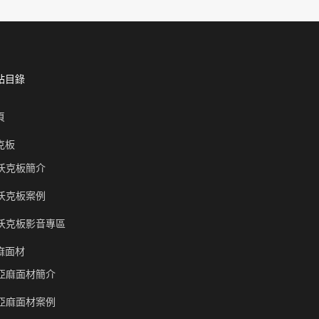
站目錄
頁
克板
沃克板簡介
沃克板案例
沃克板影音專區
麻面材
亞麻面材簡介
亞麻面材案例