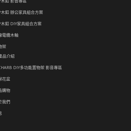
P木釦 影音專區
P木釦 辦公家具組合方案
P木釦 DIY家具組合方案
線電纜木軸
物架
產品介紹
CHARB DIY多功能置物架 影音專區
保花盆
品購物
於我們
息