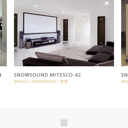
N
SNOWSOUND MITESCO-42
SN
Mitesco
/
SNOWSOUND
/
住宅
Mit