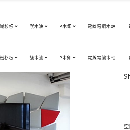
鐵杉板
護木油
P木釦
電線電纜木軸
鐵杉板
護木油
P木釦
電線電纜木軸
S
空