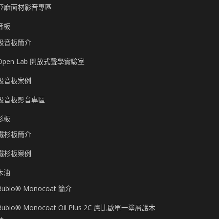
亞麻面材影音專區
音板
吸音板簡介
Open Lab 開放式聲學實驗室
吸音板案例
吸音板影音專區
杉板
鐵杉板簡介
鐵杉板案例
木油
Rubio® Monocoat 簡介
Rubio® Monocoat Oil Plus 2C 盧比歐單一塗層護木