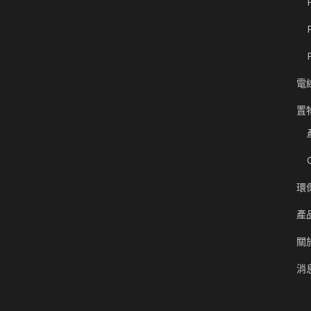
電
置
環
產
關
消