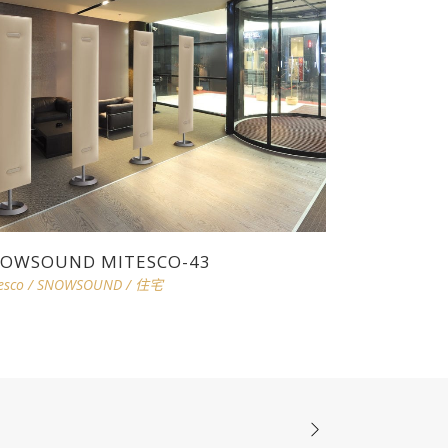
OWSOUND MITESCO-43
esco
/
SNOWSOUND
/
住宅