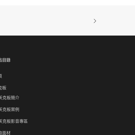
站目錄
頁
克板
沃克板簡介
沃克板案例
沃克板影音專區
麻面材