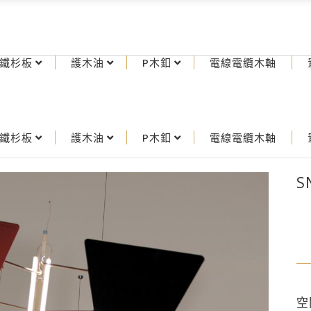
鐵杉板
護木油
P木釦
電線電纜木軸
鐵杉板
護木油
P木釦
電線電纜木軸
S
空