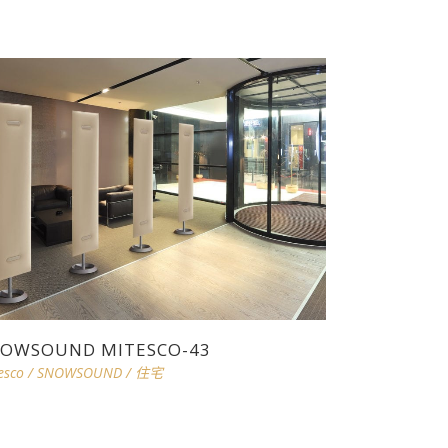
OWSOUND MITESCO-43
esco
/
SNOWSOUND
/
住宅