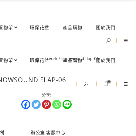
置物架
環保花盆
產品購物
關於我們
vork
/
snowsound flap-06
置物架
環保花盆
產品購物
關於我們
NOWSOUND FLAP-06
0
分享:
間
辦公室 客服中心