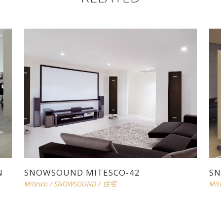
N
SNOWSOUND MITESCO-42
SN
Mitesco
/
SNOWSOUND
/
住宅
Mit