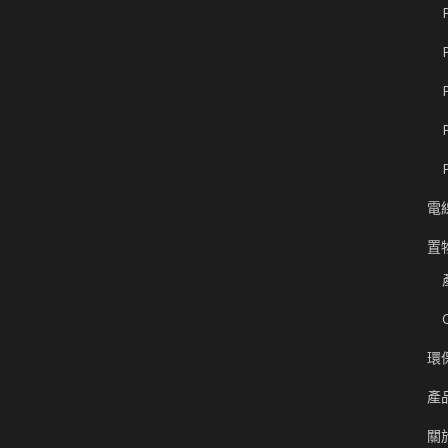
電
置
環
產
關