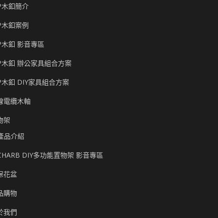
P木釦簡介
P木釦案例
P木釦 影音專區
P木釦 辦公家具組合方案
P木釦 DIY家具組合方案
線電纜木軸
物架
產品介紹
CHARB DIY多功能置物架 影音專區
保花盆
品購物
於我們