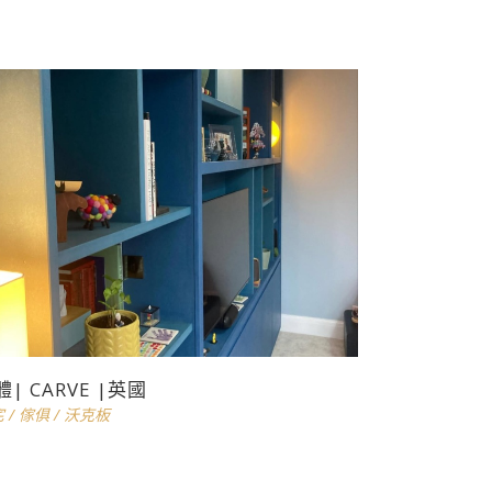
體| CARVE |英國
宅
/
傢俱
/
沃克板