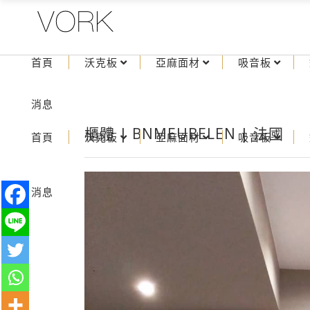
首頁
沃克板
亞麻面材
吸音板
消息
櫃體 | BNMEUBELEN | 法國
首頁
沃克板
亞麻面材
吸音板
消息