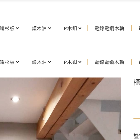
鐵杉板
護木油
P木釦
電線電纜木軸
鐵杉板
護木油
P木釦
電線電纜木軸
櫃
設