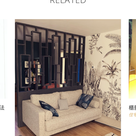
|法
櫃
住