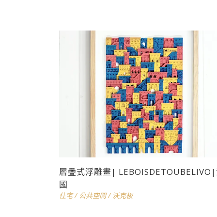
層疊式浮雕畫| LEBOISDETOUBELIVO
國
住宅
/
公共空間
/
沃克板